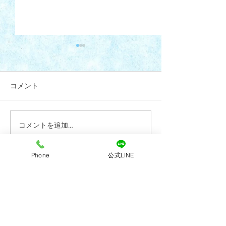
コメント
コメントを追加…
7月28日(火)午後診療 代
R8年6月4日(木
診のお知らせ
更のお知らせ
Phone
公式LINE