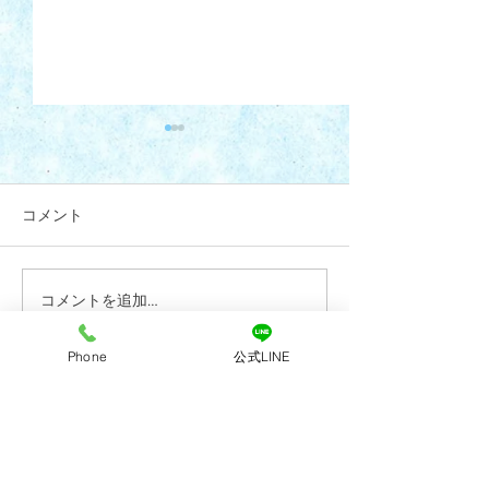
コメント
コメントを追加…
7月28日(火)午後診療 代
R8年6月4日(木
診のお知らせ
更のお知らせ
Phone
公式LINE