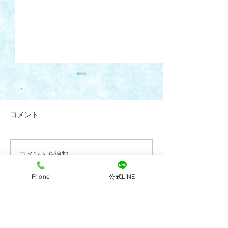
コメント
コメントを追加…
7月28日(火)午後診療 代
R8年6月4日(木
診のお知らせ
更のお知らせ
Phone
公式LINE