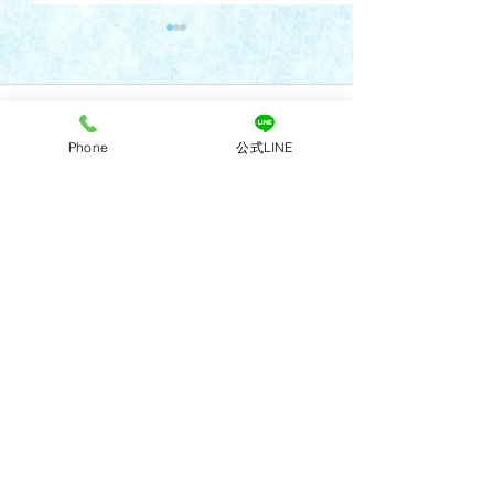
コメント
Phone
公式LINE
コメントを追加…
7月28日(火)午後診療 代
R8年6月4日(木
診のお知らせ
更のお知らせ