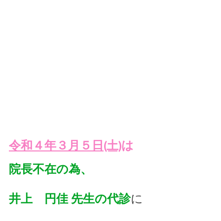
令和４年３月５日(土)
は
院長不在の為、
井上　円佳 先生の代診
に