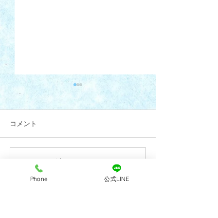
コメント
コメントを追加…
7月28日(火)午後診療 代
R8年6月4日(木
診のお知らせ
更のお知らせ
Phone
公式LINE