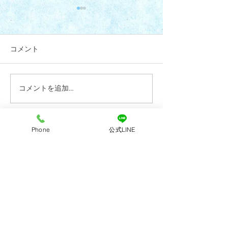
コメント
コメントを追加…
7月28日(火)午後診療 代
R8年6月4日(木
診のお知らせ
更のお知らせ
Phone
公式LINE